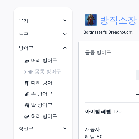
방직소장
무기
나이트
Boltmaster's Dreadnought
도구
전사
목수
방어구
몸통 방어구
암흑기사
대장장이
머리 방어구
건브레이커
갑주제작사
몸통 방어구
백마도사
보석공예가
다리 방어구
학자
가죽공예가
손 방어구
점성술사
재봉사
발 방어구
현자
아이템 레벨
170
연금술사
허리 방어구
몽크
요리사
장신구
재봉사
용기사
광부
레벨
60