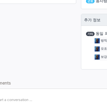
총사령
군표
추가 정보
동일 
기타
방직
모조
보강