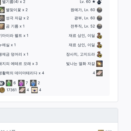
별기름
(4)
x 2
Lv. 60 ★
별맞이꽃
x 2
원예가, Lv. 60
성극 자갈
x 2
광부, Lv. 60
곰 기름
x 1
전투직, Lv. 52
키마이라 펠트
x 1
재료 상인, 이딜
누에실
x 1
재료 상인, 이딜
황제금 덩어리
x 1
장사치, 고지드라
대지의 에테르 모래
x 3
빛나는 열화 자갈
생활력의 데미마테리다
x 4
4
탈
6
7
2
17361
4
4