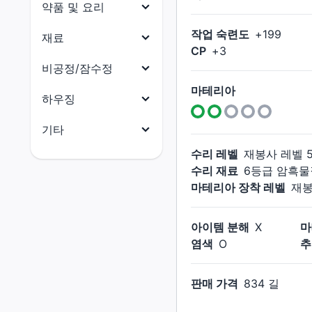
목걸이
약품 및 요리
닌자
원예가
귀걸이
작업 숙련도
+
199
약품
재료
사무라이
어부
CP
+
3
팔찌
요리
리퍼
식재료
비공정/잠수정
반지
음유시인
부품
마테리아
비공정(선체)
하우징
기공사
수산물
비공정(의장)
전체
기타
무도가
석재
비공정(선미)
건축 허가증
수리 레벨
재봉사
레벨
전체
흑마도사
금속재
수리 재료
6등급 암흑물
비공정(선수)
외장(지붕)
마테리아
마테리아 장착 레벨
재
소환사
목재
잠수함(함체)
외장(외벽)
크리스탈
적마도사
옷감
잠수함(함미)
외장(창문)
아이템 분해
X
마
촉매
청마도사
가죽재
염색
O
추
잠수함(함수)
외장(문)
잡화
골재
잠수함(함교)
외장(지붕 장식)
소울 크리스탈
판매 가격
834 길
연금재
외장(외벽 장식)
꼬마 친구