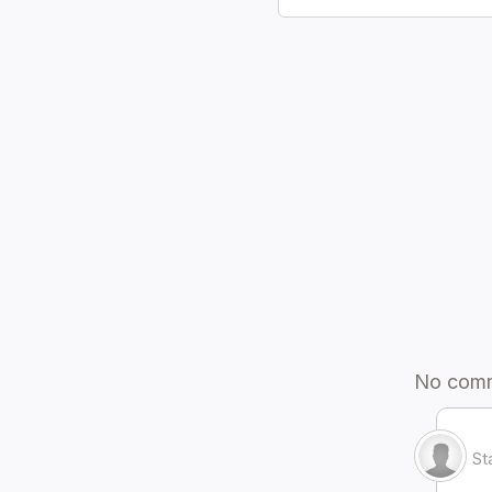
염료
외장(간판)
재배용품
외장(울타리)
데미마테리아
내장(내벽)
잡화(이벤트)
내장(바닥)
카드
내장(천장 조명)
악보
조경물
그림
소품(받침대)
화폐
소품(탁상)
기타
소품(벽걸이)
소품(깔개)
가구