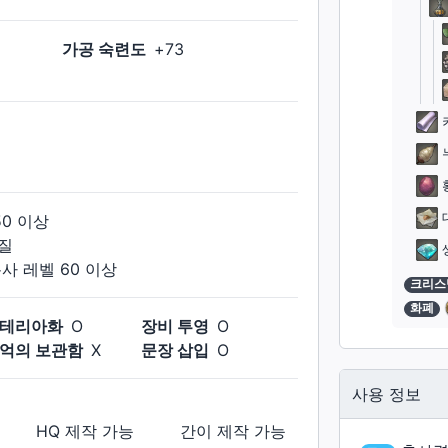
가공 숙련도
+
73
50
이상
질
봉사
레벨
60
이상
크리스
화폐
테리아화
O
장비 투영
O
억의 보관함
X
문장 삽입
O
사용 정보
HQ 제작
가능
간이 제작
가능