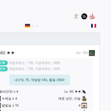
-
.
60
★★
rLv.
180
스탯
작업숙련도 : 718, 가공숙련도 : 695
제작
작업숙련도 : 718, 가공숙련도 : 695
내구도 70, 작업량 740, 품질 2900
별비단
(3)
x 4
Lv. 60 ★★
누에실
x 4
재료 상인, 이딜
달빛실
x 10
4