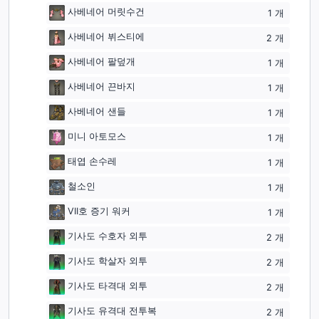
사베네어 머릿수건
1
개
사베네어 뷔스티에
2
개
사베네어 팔덮개
1
개
사베네어 끈바지
1
개
사베네어 샌들
1
개
미니 아토모스
1
개
태엽 손수레
1
개
철소인
1
개
VII호 증기 워커
1
개
기사도 수호자 외투
2
개
기사도 학살자 외투
2
개
기사도 타격대 외투
2
개
기사도 유격대 전투복
2
개