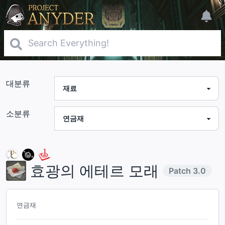
대분류
소분류
효광의 에테르 모래
Patch
3.0
연금재