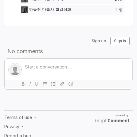
하늘쥐 마술사 철갑장화
1
개