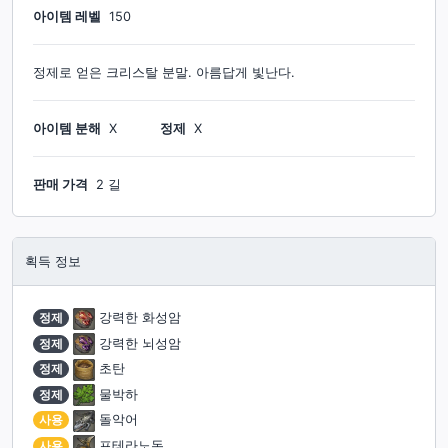
아이템 레벨
150
정제로 얻은 크리스탈 분말. 아름답게 빛난다.
아이템 분해
X
정제
X
판매 가격
2 길
획득 정보
정제
강력한 화성암
정제
강력한 뇌성암
정제
초탄
정제
물박하
사용
돌악어
사용
프테라노돈