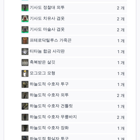
기사도 정찰대 외투
2
개
기사도 치유사 겹옷
2
개
기사도 마술사 겹옷
2
개
프테로닥틸루스 가죽끈
1
개
티타늄 합금 사각판
1
개
축복받은 살깃
1
개
모그모그 모형
1
개
하늘도적 수호자 투구
1
개
하늘도적 수호자 외투
2
개
하늘도적 수호자 건틀릿
1
개
하늘도적 수호자 무릎바지
2
개
하늘도적 수호자 장화
1
개
하늘도적 학살자 투구
1
개