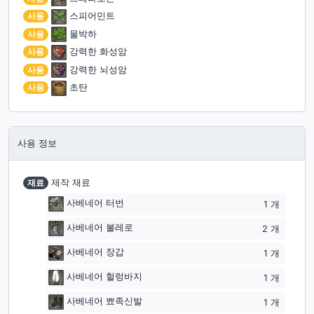
사용
스피어민트
사용
물박하
사용
강력한 화성암
사용
강력한 뇌성암
사용
초탄
사용 정보
재료
제작 재료
사베네어 터번
1
개
사베네어 볼레로
2
개
사베네어 장갑
1
개
사베네어 헐렁바지
1
개
사베네어 뾰족신발
1
개