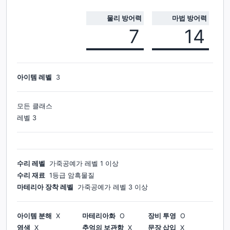
물리 방어력
마법 방어력
7
14
아이템 레벨
3
모든 클래스
레벨
3
수리 레벨
가죽공예가
레벨
1
이상
수리 재료
1등급 암흑물질
마테리아 장착 레벨
가죽공예가
레벨
3
이상
아이템 분해
X
마테리아화
O
장비 투영
O
염색
X
추억의 보관함
X
문장 삽입
X