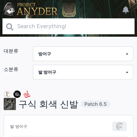
대분류
소분류
구식 회색 신발
Patch
6.5
발 방어구