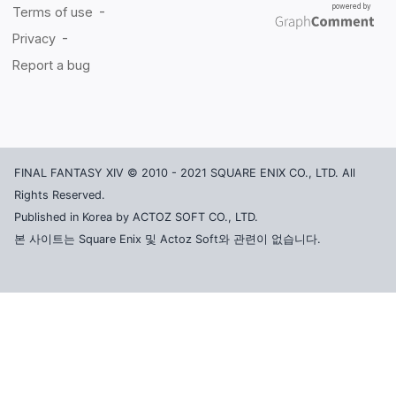
FINAL FANTASY XIV © 2010 - 2021 SQUARE ENIX CO., LTD. All
Rights Reserved.
Published in Korea by ACTOZ SOFT CO., LTD.
본 사이트는 Square Enix 및 Actoz Soft와 관련이 없습니다.