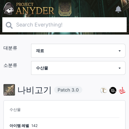
대분류
소분류
나비고기
Patch
3.0
수산물
아이템 레벨
142