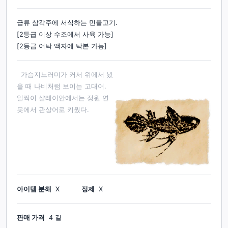
급류 삼각주에 서식하는 민물고기.
[2등급 이상 수조에서 사육 가능]
[2등급 어탁 액자에 탁본 가능]
가슴지느러미가 커서 위에서 봤
을 때 나비처럼 보이는 고대어.
일찍이 샬레이안에서는 정원 연
못에서 관상어로 키웠다.
아이템 분해
X
정제
X
판매 가격
4 길