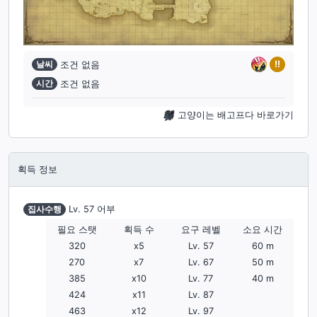
!!
날씨
조건 없음
시간
조건 없음
고양이는 배고프다 바로가기
획득 정보
집사수행
Lv. 57
어부
필요 스탯
획득 수
요구 레벨
소요 시간
320
x
5
Lv.
57
60
m
270
x
7
Lv.
67
50
m
385
x
10
Lv.
77
40
m
424
x
11
Lv.
87
463
x
12
Lv.
97