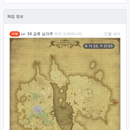
채집 정보
어부
Lv. 58
급류 삼각주
저지 드라바니아
민물 낚시
X:
11.33
, Y:
27.55