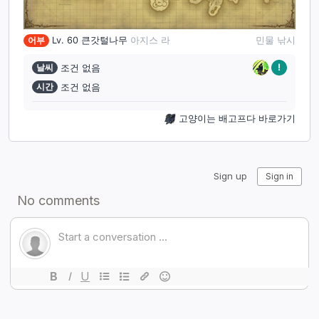
어부
Lv. 60
큰갓털나무
아지스 라
민물 낚시
!
날씨
조건 없음
시간
조건 없음
고양이는 배고프다 바로가기