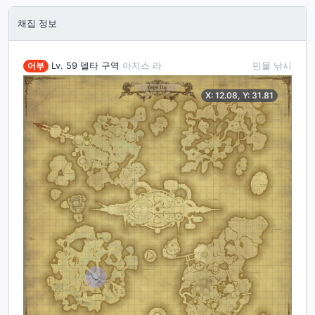
채집 정보
어부
Lv. 59
델타 구역
아지스 라
민물 낚시
X:
12.08
, Y:
31.81