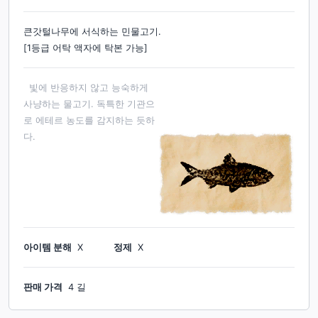
큰갓털나무에 서식하는 민물고기.
[1등급 어탁 액자에 탁본 가능]
빛에 반응하지 않고 능숙하게
사냥하는 물고기. 독특한 기관으
로 에테르 농도를 감지하는 듯하
다.
아이템 분해
X
정제
X
판매 가격
4 길