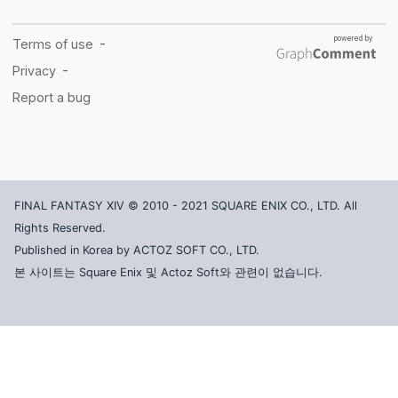
FINAL FANTASY XIV © 2010 - 2021 SQUARE ENIX CO., LTD. All
Rights Reserved.
Published in Korea by ACTOZ SOFT CO., LTD.
본 사이트는 Square Enix 및 Actoz Soft와 관련이 없습니다.