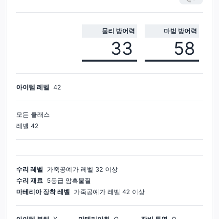
물리 방어력
마법 방어력
33
58
아이템 레벨
42
모든 클래스
레벨
42
수리 레벨
가죽공예가
레벨
32
이상
수리 재료
5등급 암흑물질
마테리아 장착 레벨
가죽공예가
레벨
42
이상