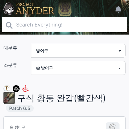
대분류
소분류
구식 황동 완갑(빨간색)
Patch
6.5
손 방어구