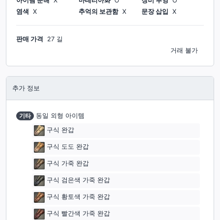
아이템 분해
X
마테리아화
O
장비 투영
O
염색
X
추억의 보관함
X
문장 삽입
X
판매 가격
27 길
거래 불가
추가 정보
기타
동일 외형 아이템
구식 완갑
구식 도도 완갑
구식 가죽 완갑
구식 검은색 가죽 완갑
구식 황토색 가죽 완갑
구식 빨간색 가죽 완갑