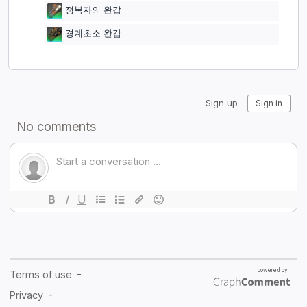
정복자의 완갑
경계초소 완갑