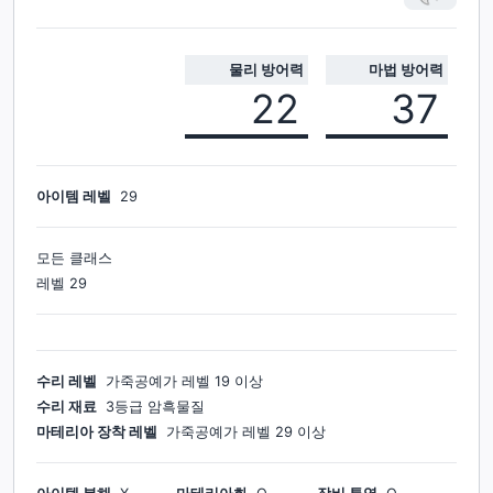
물리 방어력
마법 방어력
22
37
아이템 레벨
29
모든 클래스
레벨
29
수리 레벨
가죽공예가
레벨
19
이상
수리 재료
3등급 암흑물질
마테리아 장착 레벨
가죽공예가
레벨
29
이상