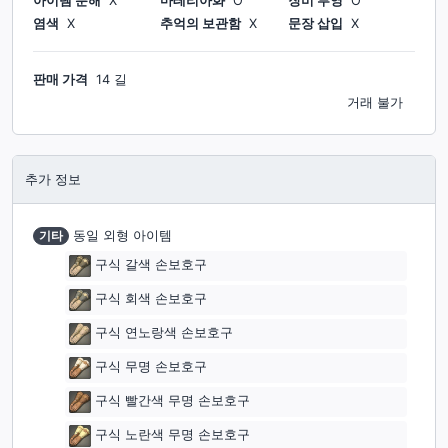
아이템 분해
X
마테리아화
O
장비 투영
O
염색
X
추억의 보관함
X
문장 삽입
X
판매 가격
14 길
거래 불가
추가 정보
기타
동일 외형 아이템
구식 갈색 손보호구
구식 회색 손보호구
구식 연노랑색 손보호구
구식 무명 손보호구
구식 빨간색 무명 손보호구
구식 노란색 무명 손보호구