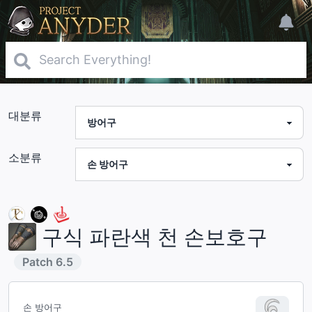
대분류
소분류
구식 파란색 천 손보호구
Patch
6.5
손 방어구