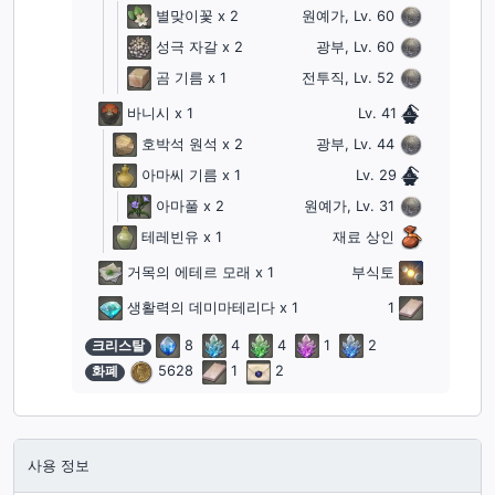
별맞이꽃
x 2
원예가, Lv. 60
성극 자갈
x 2
광부, Lv. 60
곰 기름
x 1
전투직, Lv. 52
바니시
x 1
Lv. 41
호박석 원석
x 2
광부, Lv. 44
아마씨 기름
x 1
Lv. 29
아마풀
x 2
원예가, Lv. 31
테레빈유
x 1
재료 상인
거목의 에테르 모래
x 1
부식토
생활력의 데미마테리다
x 1
1
크리스탈
8
4
4
1
2
화폐
5628
1
2
사용 정보