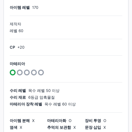
아이템 레벨
170
제작자
레벨
60
CP
+
20
마테리아
수리 레벨
목수
레벨
50
이상
수리 재료
6등급 암흑물질
마테리아 장착 레벨
목수
레벨
60
이상
아이템 분해
X
마테리아화
O
장비 투영
O
염색
X
추억의 보관함
X
문장 삽입
X