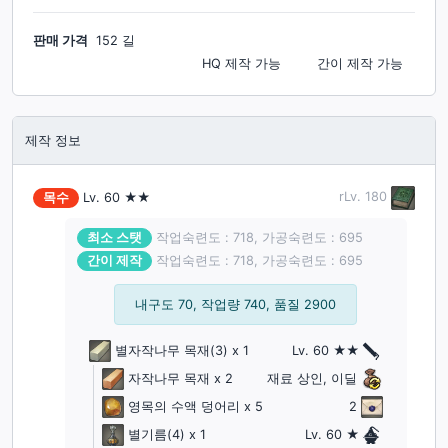
판매 가격
152 길
HQ 제작
가능
간이 제작
가능
제작 정보
rLv.
180
목수
Lv.
60
★★
최소 스탯
작업숙련도 : 718, 가공숙련도 : 695
간이 제작
작업숙련도 : 718, 가공숙련도 : 695
내구도 70, 작업량 740, 품질 2900
별자작나무 목재
(3)
x 1
Lv. 60 ★★
자작나무 목재
x 2
재료 상인, 이딜
영목의 수액 덩어리
x 5
2
별기름
(4)
x 1
Lv. 60 ★