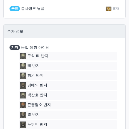
978
군표
총사령부 납품
추가 정보
기타
동일 외형 아이템
구식 뼈 반지
뼈 반지
힘의 반지
명예의 반지
백산호 반지
큰뿔염소 반지
뿔 반지
두꺼비 반지