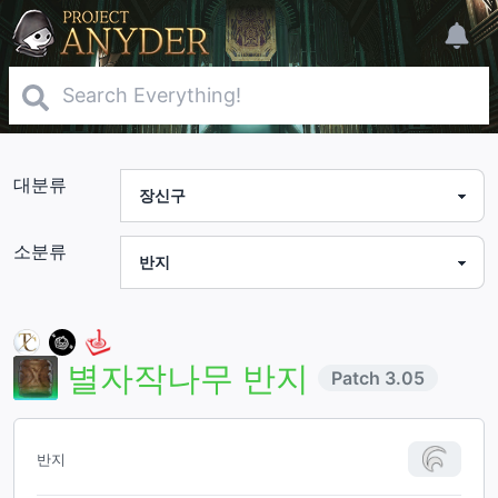
대분류
소분류
별자작나무 반지
Patch
3.05
반지