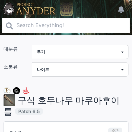
대분류
소분류
구식 호두나무 마쿠아후이
틀
Patch
6.5