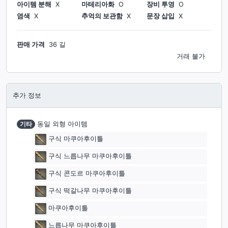
아이템 분해
X
마테리아화
O
장비 투영
O
염색
X
추억의 보관함
X
문장 삽입
X
판매 가격
36 길
거래 불가
추가 정보
기타
동일 외형 아이템
구식 마쿠아후이틀
구식 느릅나무 마쿠아후이틀
구식 콘도르 마쿠아후이틀
구식 떡갈나무 마쿠아후이틀
마쿠아후이틀
느릅나무 마쿠아후이틀