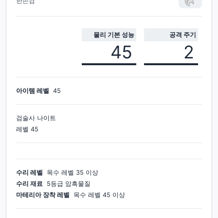
한손검
물리 기본 성능
공격 주기
45
2
아이템 레벨
45
검술사 나이트
레벨
45
수리 레벨
목수
레벨
35
이상
수리 재료
5등급 암흑물질
마테리아 장착 레벨
목수
레벨
45
이상