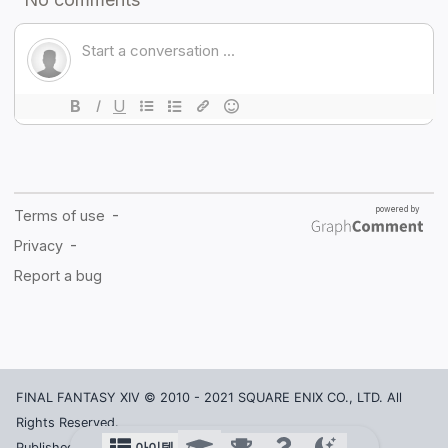
FINAL FANTASY XIV © 2010 - 2021 SQUARE ENIX CO., LTD. All
Rights Reserved.
아이템
Published in Korea by ACTOZ SOFT CO., LTD.