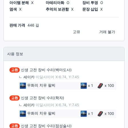
아이템 분해
X
마테리아화
O
장비 투영
O
염색
X
추억의 보관함
X
문장 삽입
X
판매 가격
446 길
고유
거래 불가
사용 정보
교환
신생 고전 장비 수리(백마도사)
ㄴ
세이카
이딜샤이어 X:6.74, Y:7.45
우화의 치유 팔찌
x
1
x
100
교환
신생 고전 장비 수리(학자)
ㄴ
세이카
이딜샤이어 X:6.74, Y:7.45
우화의 치유 팔찌
x
1
x
100
교환
신생 고전 장비 수리(점성술사)