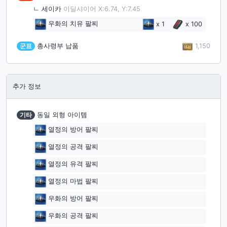
ㄴ
세이카
이딜샤이어 X:6.74, Y:7.45
우화의 치유 팔찌
x
1
x
100
1,150
군표
총사령부 납품
추가 정보
기타
동일 외형 아이템
열정의 방어 팔찌
열정의 공격 팔찌
열정의 유격 팔찌
열정의 마법 팔찌
우화의 방어 팔찌
우화의 공격 팔찌