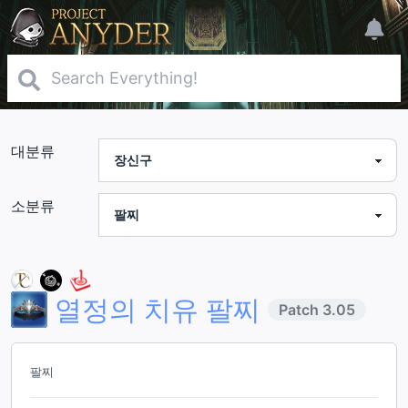
대분류
소분류
열정의 치유 팔찌
Patch
3.05
팔찌