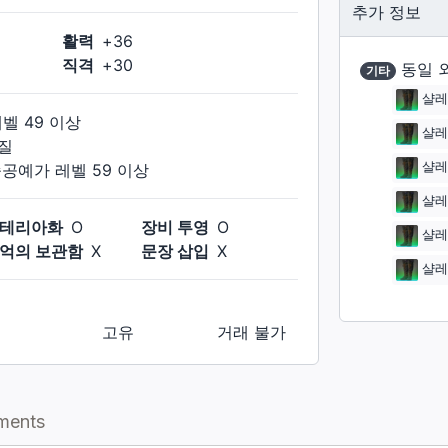
추가 정보
활력
+
36
직격
+
30
동일 
기타
샬레
레벨
49
이상
샬레
질
샬레
죽공예가
레벨
59
이상
샬레
테리아화
O
장비 투영
O
샬레
억의 보관함
X
문장 삽입
X
샬레
고유
거래 불가