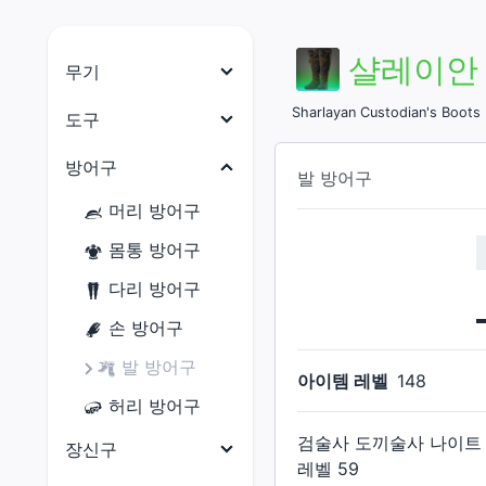
샬레이안
무기
나이트
Sharlayan Custodian's Boots
도구
전사
목수
방어구
발 방어구
암흑기사
대장장이
머리 방어구
건브레이커
갑주제작사
몸통 방어구
백마도사
보석공예가
다리 방어구
학자
가죽공예가
손 방어구
점성술사
재봉사
발 방어구
아이템 레벨
148
현자
연금술사
허리 방어구
몽크
요리사
검술사 도끼술사 나이트
장신구
용기사
레벨
59
광부