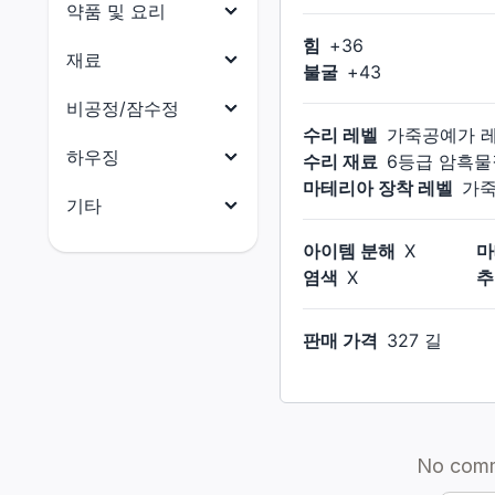
목걸이
약품 및 요리
닌자
원예가
힘
+
36
귀걸이
약품
재료
사무라이
어부
불굴
+
43
팔찌
요리
리퍼
식재료
비공정/잠수정
반지
수리 레벨
가죽공예가
음유시인
부품
비공정(선체)
하우징
수리 재료
6등급 암흑물
기공사
수산물
마테리아 장착 레벨
가
비공정(의장)
전체
기타
무도가
석재
비공정(선미)
건축 허가증
전체
아이템 분해
X
마
흑마도사
금속재
비공정(선수)
염색
X
추
외장(지붕)
마테리아
소환사
목재
잠수함(함체)
외장(외벽)
크리스탈
적마도사
판매 가격
327 길
옷감
잠수함(함미)
외장(창문)
촉매
청마도사
가죽재
잠수함(함수)
외장(문)
잡화
골재
잠수함(함교)
외장(지붕 장식)
소울 크리스탈
연금재
외장(외벽 장식)
꼬마 친구