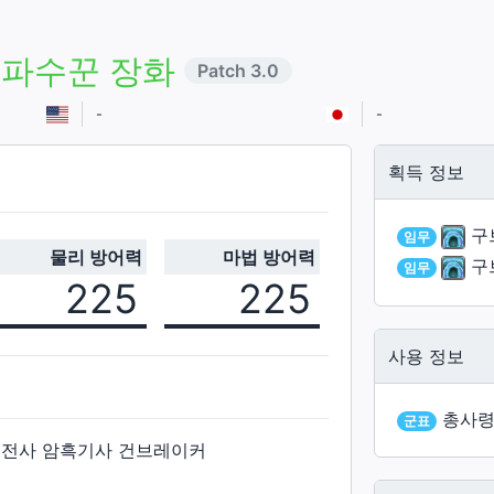
 파수꾼 장화
Patch
3.0
-
-
획득 정보
구
임무
물리 방어력
마법 방어력
구
임무
225
225
사용 정보
총사령
군표
 전사 암흑기사 건브레이커