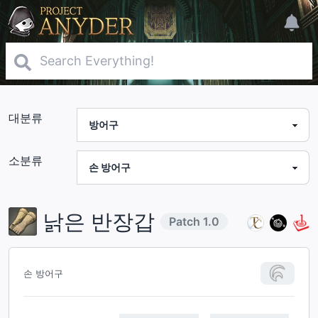
대분류
소분류
낡은 반장갑
Patch
1.0
손 방어구