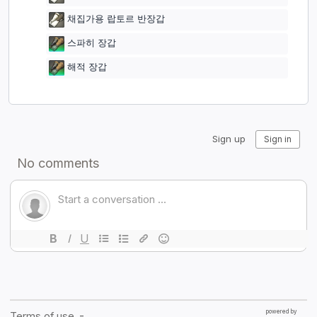
채집가용 랍토르 반장갑
스파히 장갑
해적 장갑