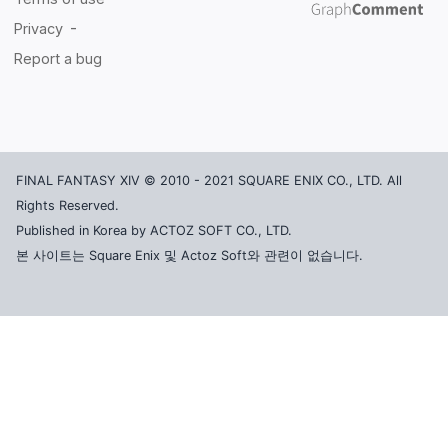
FINAL FANTASY XIV © 2010 - 2021 SQUARE ENIX CO., LTD. All
Rights Reserved.
Published in Korea by ACTOZ SOFT CO., LTD.
본 사이트는 Square Enix 및 Actoz Soft와 관련이 없습니다.