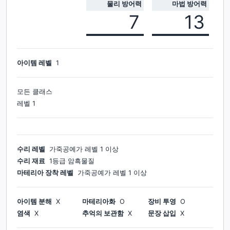
물리 방어력
마법 방어력
7
13
아이템 레벨
1
모든 클래스
레벨
1
수리 레벨
가죽공예가
레벨
1
이상
수리 재료
1등급 암흑물질
마테리아 장착 레벨
가죽공예가
레벨
1
이상
아이템 분해
X
마테리아화
O
장비 투영
O
염색
X
추억의 보관함
X
문장 삽입
X