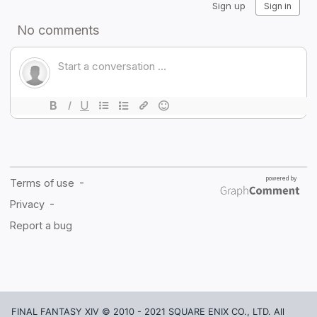
FINAL FANTASY XIV © 2010 - 2021 SQUARE ENIX CO., LTD. All