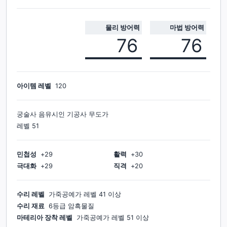
물리 방어력
마법 방어력
76
76
아이템 레벨
120
궁술사 음유시인 기공사 무도가
레벨
51
민첩성
+
29
활력
+
30
극대화
+
29
직격
+
20
수리 레벨
가죽공예가
레벨
41
이상
수리 재료
6등급 암흑물질
마테리아 장착 레벨
가죽공예가
레벨
51
이상