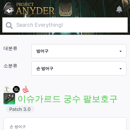
대분류
소분류
이슈가르드 궁수 팔보호구
Patch
3.0
손 방어구