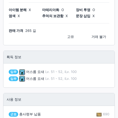
아이템 분해
X
마테리아화
O
장비 투영
O
염색
X
추억의 보관함
X
문장 삽입
X
판매 가격
265 길
고유
거래 불가
획득 정보
임무
어스름 요새
Lv. 51 - 52, iLv. 100
임무
어스름 요새
Lv. 51 - 52, iLv. 100
사용 정보
690
군표
총사령부 납품