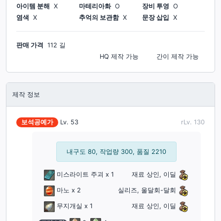
아이템 분해
X
마테리아화
O
장비 투영
O
염색
X
추억의 보관함
X
문장 삽입
X
판매 가격
112 길
HQ 제작
가능
간이 제작
가능
제작 정보
보석공예가
Lv.
53
rLv.
130
내구도 80, 작업량 300, 품질 2210
미스라이트 주괴
x 1
재료 상인, 이딜
마노
x 2
실리즈, 울달회-달회
무지개실
x 1
재료 상인, 이딜