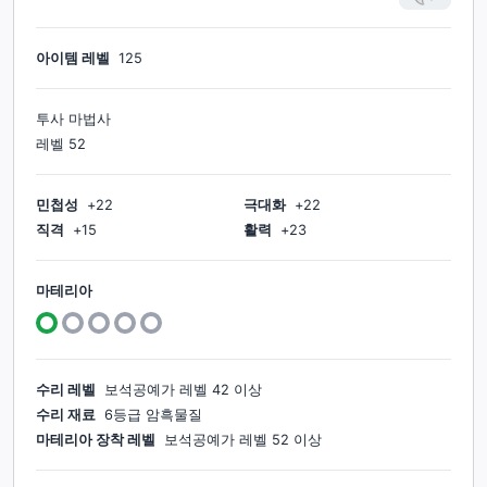
아이템 레벨
125
투사 마법사
레벨
52
민첩성
+
22
극대화
+
22
직격
+
15
활력
+
23
마테리아
수리 레벨
보석공예가
레벨
42
이상
수리 재료
6등급 암흑물질
마테리아 장착 레벨
보석공예가
레벨
52
이상