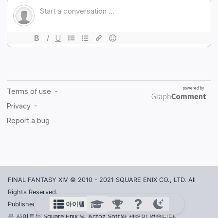
FINAL FANTASY XIV © 2010 - 2021 SQUARE ENIX CO., LTD. All
Rights Reserved.
아이템
Published in Korea by ACTOZ SOFT CO., LTD.
본 사이트는 Square Enix 및 Actoz Soft와 관련이 없습니다.