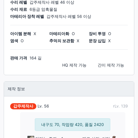
수리 레벨
갑주제작사
레벨
46
이상
수리 재료
6등급 암흑물질
마테리아 장착 레벨
갑주제작사
레벨
56
이상
아이템 분해
X
마테리아화
O
장비 투영
O
염색
O
추억의 보관함
X
문장 삽입
X
판매 가격
164 길
HQ 제작
가능
간이 제작
가능
제작 정보
갑주제작사
Lv.
56
rLv.
139
내구도 70, 작업량 420, 품질 2420