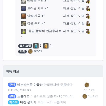
티타늄 주괴
x 1
재료 상인, 이딜
드래곤 가죽
x 1
재료 상인, 이딜
달멜 가죽
x 1
재료 상인, 이딜
경은 주괴
x 1
재료 상인, 이딜
1등급 활력의 연금용제
x
재료 상인, 이딜
1
크리스탈
5
4
화폐
16511
획득 정보
구매
바누바누족 만물상
아발라시아 구름바다
X:11.35, Y:13.83
18,493
18,493
구매
노를레즈
이슈가르드 상층 X:7.17, Y:10.18
퀘스트
다친 용기사
드라바니아 구름바다