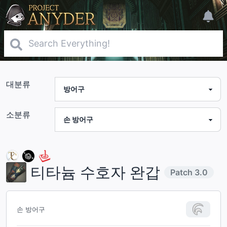
대분류
소분류
티타늄 수호자 완갑
Patch
3.0
손 방어구