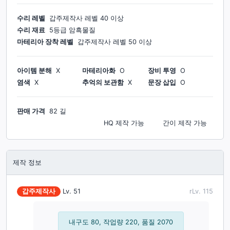
수리 레벨
갑주제작사
레벨
40
이상
수리 재료
5등급 암흑물질
마테리아 장착 레벨
갑주제작사
레벨
50
이상
아이템 분해
X
마테리아화
O
장비 투영
O
염색
X
추억의 보관함
X
문장 삽입
O
판매 가격
82 길
HQ 제작
가능
간이 제작
가능
제작 정보
갑주제작사
Lv.
51
rLv.
115
내구도 80, 작업량 220, 품질 2070