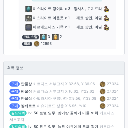
미스라이트 덩어리
x 3
장사치, 고지드라
미스라이트 이음못
x 1
재료 상인, 이딜
아르케오니스 가죽
x 1
재료 상인, 이딜
크리스탈
3
2
화폐
12993
획득 정보
27,324
구매
만물상
커르다스 서부고지 X:32.68, Y:36.96
27,324
구매
만물상
커르다스 서부고지 X:16.62, Y:22.62
27,324
구매
만물상
아발라시아 구름바다 X:9.56, Y:33.08
27,324
구매
엘베르트
이슈가르드 상층 X:6.96, Y:10
길드의뢰
Lv. 50
토벌 임무: 맞가람 골짜기 마물 퇴치
커르다스
서부고지
길드의뢰
Lv. 50
유도 임무: 늙은 야크에게 은혜 갚기
커르다스