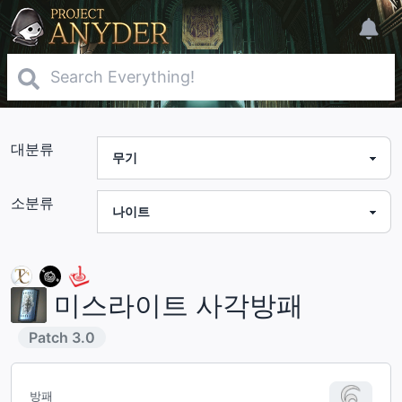
대분류
소분류
미스라이트 사각방패
Patch
3.0
방패