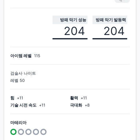
방패 막기 성능
방패 막기 발동력
204
204
아이템 레벨
115
검술사 나이트
레벨
50
힘
+
11
활력
+
11
기술 시전 속도
+
11
극대화
+
8
마테리아