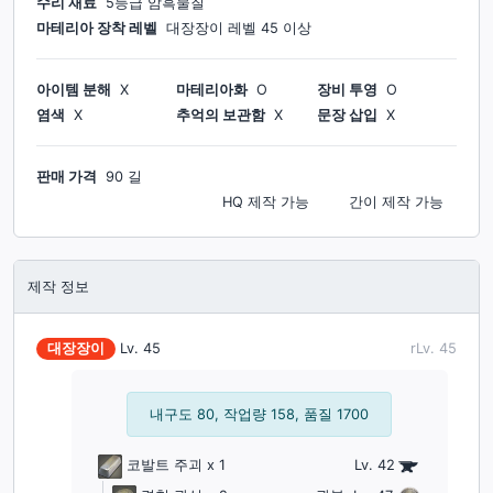
수리 재료
5등급 암흑물질
마테리아 장착 레벨
대장장이
레벨
45
이상
아이템 분해
X
마테리아화
O
장비 투영
O
염색
X
추억의 보관함
X
문장 삽입
X
판매 가격
90 길
HQ 제작
가능
간이 제작
가능
제작 정보
대장장이
Lv.
45
rLv.
45
내구도 80, 작업량 158, 품질 1700
코발트 주괴
x 1
Lv. 42