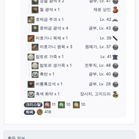
경철 광석
x 2
광부, Lv. 47
철 광석
x 1
재료 상인
호박금 주괴
x 1
Lv. 42
호박금 광석
x 4
광부, Lv. 43
마호가니 목재
x 1
Lv. 39
마호가니 원목
x 3
원예가, Lv. 37
랍토르 가죽
x 1
Lv. 41
랍토르 생가죽
x 1
전투직, Lv. 48
흑반
x 1
광부, Lv. 40
비룡흑요석
x 1
광부, Lv. 28
흑색 화약
x 1
장사치, 고지드라
크리스탈
11
10
10
화폐
418
획득 정보