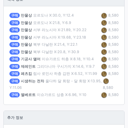
8,580
구매
만물상
모르도나 X:30.0, Y:12.4
8,580
구매
만물상
모르도나 X:21.8, Y:6.9
8,580
구매
만물상
서부 라노시아 X:21.89, Y:20.22
8,580
구매
만물상
서부 라노시아 X:19.68, Y:23.18
8,580
구매
만물상
북부 다날란 X:21.4, Y:22.1
8,580
구매
만물상
북부 다날란 X:20.8, Y:30.9
8,580
구매
기공사 앨머
이슈가르드 하층 X:8.18, Y:10.4
8,580
구매
제레인트
그리다니아 구시가지 X:14.6, Y:9.7
8,580
구매
페츠킴
림사 로민사 하층 갑판 X:6.52, Y:11.99
구매
시샘하는 전차
울다하 달 회랑 - 달 회랑 X:13.95,
Y:11.06
8,580
8,580
구매
엘베르트
이슈가르드 상층 X:6.96, Y:10
추가 정보