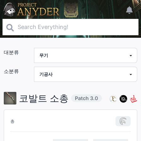
대분류
소분류
코발트 소총
Patch
3.0
총