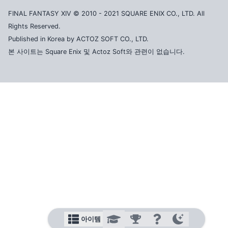
FINAL FANTASY XIV © 2010 - 2021 SQUARE ENIX CO., LTD. All
Rights Reserved.
Published in Korea by ACTOZ SOFT CO., LTD.
본 사이트는 Square Enix 및 Actoz Soft와 관련이 없습니다.
아이템