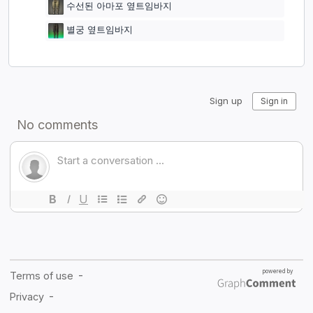
수선된 아마포 옆트임바지
별궁 옆트임바지