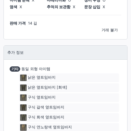
아이템 분해
X
마테리아화
O
장비 투영
O
염색
X
추억의 보관함
X
문장 삽입
X
판매 가격
14 길
거래 불가
추가 정보
기타
동일 외형 아이템
낡은 옆트임바지
낡은 옆트임바지 [회색]
구식 옆트임바지
구식 갈색 옆트임바지
구식 회색 옆트임바지
구식 연노랑색 옆트임바지