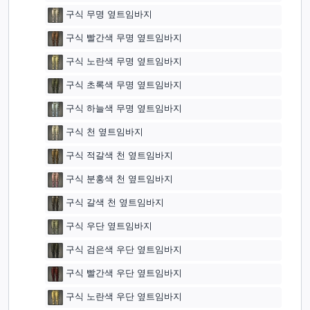
구식 무명 옆트임바지
구식 빨간색 무명 옆트임바지
구식 노란색 무명 옆트임바지
구식 초록색 무명 옆트임바지
구식 하늘색 무명 옆트임바지
구식 천 옆트임바지
구식 적갈색 천 옆트임바지
구식 분홍색 천 옆트임바지
구식 갈색 천 옆트임바지
구식 우단 옆트임바지
구식 검은색 우단 옆트임바지
구식 빨간색 우단 옆트임바지
구식 노란색 우단 옆트임바지