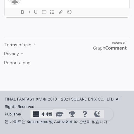
FINAL FANTASY XIV © 2010 - 2021 SQUARE ENIX CO., LTD. All
Rights Reserved.
아이템
Published in Korea by ACTOZ SOFT CO., LTD.
본 사이트는 Square Enix 및 Actoz Soft와 관련이 없습니다.