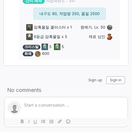
간이 제작
작업숙련도 : 347
내구도 80, 작업량 250, 품질 2500
암흑물질 클러스터
x 1
원예가, Lv. 50
6등급 암흑물질
x 5
재료 상인
크리스탈
5
5
화폐
600