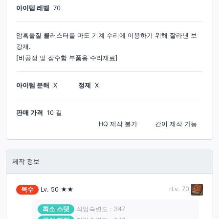
아이템 레벨
70
암흑물질 클러스터를 마도 기계 수리에 이용하기 위해 잘라낸 보
강재.
[비공정 및 잠수함 부품용 수리재료]
아이템 분해
X
정제
X
판매 가격
10 길
HQ 제작
불가
간이 제작
가능
제작 정보
rLv.
70
목수
Lv.
50
★★
최소 스탯
작업숙련도 : 347