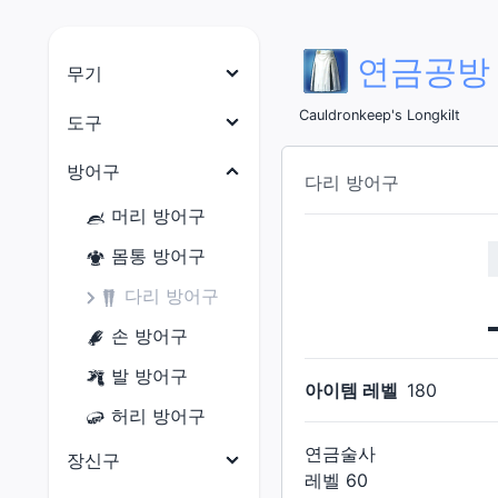
연금공방
무기
나이트
Cauldronkeep's Longkilt
도구
전사
목수
방어구
다리 방어구
암흑기사
대장장이
머리 방어구
건브레이커
갑주제작사
몸통 방어구
백마도사
보석공예가
다리 방어구
학자
가죽공예가
손 방어구
점성술사
재봉사
발 방어구
아이템 레벨
180
현자
연금술사
허리 방어구
몽크
요리사
연금술사
장신구
용기사
레벨
60
광부