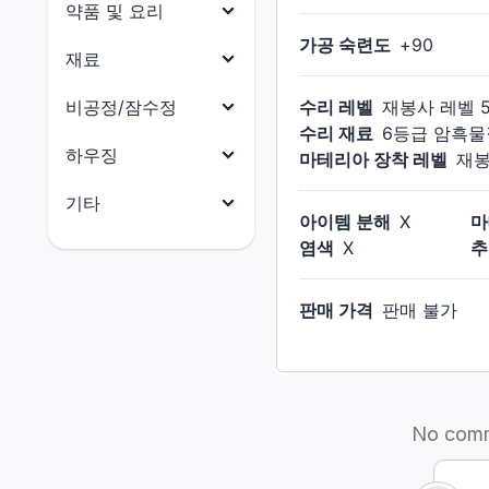
목걸이
약품 및 요리
닌자
원예가
가공 숙련도
+
90
귀걸이
약품
재료
사무라이
어부
팔찌
요리
리퍼
식재료
비공정/잠수정
수리 레벨
재봉사
레벨
반지
수리 재료
6등급 암흑물
음유시인
부품
비공정(선체)
하우징
마테리아 장착 레벨
재
기공사
수산물
비공정(의장)
전체
기타
무도가
석재
아이템 분해
X
마
비공정(선미)
건축 허가증
전체
염색
X
추
흑마도사
금속재
비공정(선수)
외장(지붕)
마테리아
소환사
목재
잠수함(함체)
판매 가격
판매 불가
외장(외벽)
크리스탈
적마도사
옷감
잠수함(함미)
외장(창문)
촉매
청마도사
가죽재
잠수함(함수)
외장(문)
잡화
골재
잠수함(함교)
외장(지붕 장식)
소울 크리스탈
연금재
외장(외벽 장식)
꼬마 친구