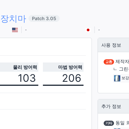
 장치마
Patch
3.05
-
-
사용 정보
제작자
교환
물리 방어력
마법 방어력
ㄴ
그린
103
206
보강
추가 정보
동일 
기타