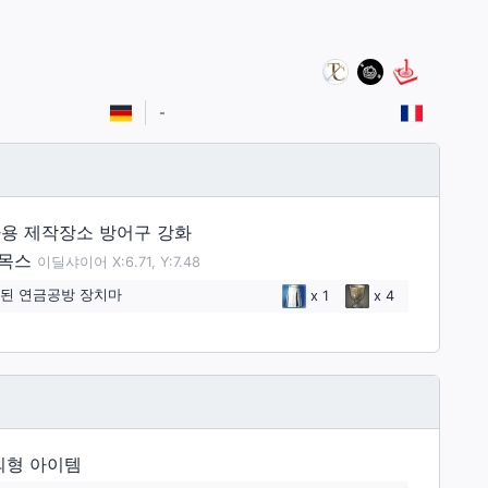
-
용 제작장소 방어구 강화
목스
이딜샤이어 X:6.71, Y:7.48
된 연금공방 장치마
x
1
x
4
외형 아이템