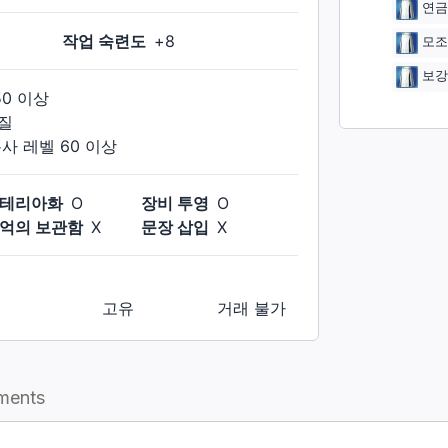
연금
작업 숙련도
+
8
모조
보강
50
이상
질
봉사
레벨
60
이상
테리아화
O
장비 투영
O
억의 보관함
X
문장 삽입
X
고유
거래 불가